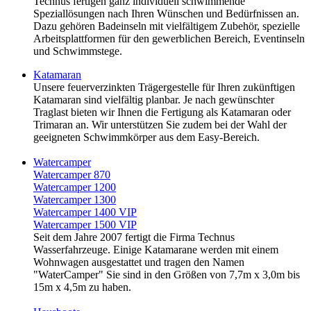
Technus fertigen ganz individuell schwimmende
Speziallösungen nach Ihren Wünschen und Bedürfnissen an.
Dazu gehören Badeinseln mit vielfältigem Zubehör, spezielle
Arbeitsplattformen für den gewerblichen Bereich, Eventinseln
und Schwimmstege.
Katamaran
Unsere feuerverzinkten Trägergestelle für Ihren zukünftigen
Katamaran sind vielfältig planbar. Je nach gewünschter
Traglast bieten wir Ihnen die Fertigung als Katamaran oder
Trimaran an. Wir unterstützen Sie zudem bei der Wahl der
geeigneten Schwimmkörper aus dem Easy-Bereich.
Watercamper
Watercamper 870
Watercamper 1200
Watercamper 1300
Watercamper 1400 VIP
Watercamper 1500 VIP
Seit dem Jahre 2007 fertigt die Firma Technus
Wasserfahrzeuge. Einige Katamarane werden mit einem
Wohnwagen ausgestattet und tragen den Namen
"WaterCamper" Sie sind in den Größen von 7,7m x 3,0m bis
15m x 4,5m zu haben.