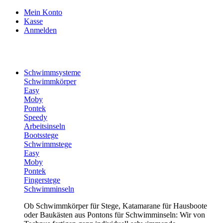
Mein Konto
Kasse
Anmelden
Schwimmsysteme
Schwimmkörper
Easy
Moby
Pontek
Speedy
Arbeitsinseln
Bootsstege
Schwimmstege
Easy
Moby
Pontek
Fingerstege
Schwimminseln
Ob Schwimmkörper für Stege, Katamarane für Hausboote
oder Baukästen aus Pontons für Schwimminseln: Wir von