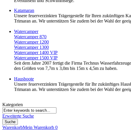
Eventinseln und Schwimmstege.
Katamaran
Unsere feuerverzinkten Trägergestelle für Ihren zukünftigen Ka
Trimaran an. Wir unterstützen Sie zudem bei der Wahl der ge
Watercamper
Watercamper 870
Watercamper 1200
Watercamper 1300
Watercamper 1400 VIP
Watercamper 1500 VIP
Seit dem Jahre 2007 fertigt die Firma Technus Wasserfahrzeu
den Größen von 7,7m x 3,0m bis 15m x 4,5m zu haben.
Hausboote
Unsere feuerverzinkten Trägergestelle für Ihr zukünftiges Hausb
Trimaran an. Wir unterstützen Sie zudem bei der Wahl der 
Kategorien
Erweiterte Suche
Suche
Warenkorb
Mein Warenkorb
0