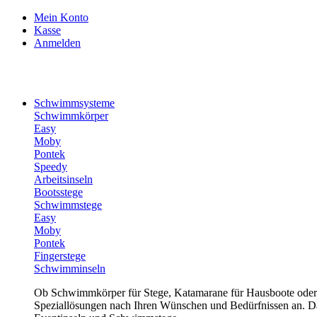
Mein Konto
Kasse
Anmelden
Schwimmsysteme
Schwimmkörper
Easy
Moby
Pontek
Speedy
Arbeitsinseln
Bootsstege
Schwimmstege
Easy
Moby
Pontek
Fingerstege
Schwimminseln
Ob Schwimmkörper für Stege, Katamarane für Hausboote oder 
Speziallösungen nach Ihren Wünschen und Bedürfnissen an. Daz