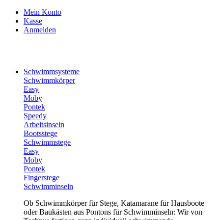
Mein Konto
Kasse
Anmelden
Schwimmsysteme
Schwimmkörper
Easy
Moby
Pontek
Speedy
Arbeitsinseln
Bootsstege
Schwimmstege
Easy
Moby
Pontek
Fingerstege
Schwimminseln
Ob Schwimmkörper für Stege, Katamarane für Hausboote
oder Baukästen aus Pontons für Schwimminseln: Wir von