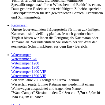
Technus fertigen ganz individuell schwimmende
Speziallösungen nach Ihren Wünschen und Bedürfnissen an.
Dazu gehören Badeinseln mit vielfältigem Zubehör, spezielle
Arbeitsplattformen für den gewerblichen Bereich, Eventinseln
und Schwimmstege.
Katamaran
Unsere feuerverzinkten Trägergestelle für Ihren zukünftigen
Katamaran sind vielfältig planbar. Je nach gewünschter
Traglast bieten wir Ihnen die Fertigung als Katamaran oder
Trimaran an. Wir unterstützen Sie zudem bei der Wahl der
geeigneten Schwimmkörper aus dem Easy-Bereich.
Watercamper
Watercamper 870
Watercamper 1200
Watercamper 1300
Watercamper 1400 VIP
Watercamper 1500 VIP
Seit dem Jahre 2007 fertigt die Firma Technus
Wasserfahrzeuge. Einige Katamarane werden mit einem
Wohnwagen ausgestattet und tragen den Namen
"WaterCamper" Sie sind in den Größen von 7,7m x 3,0m bis
15m x 4,5m zu haben.