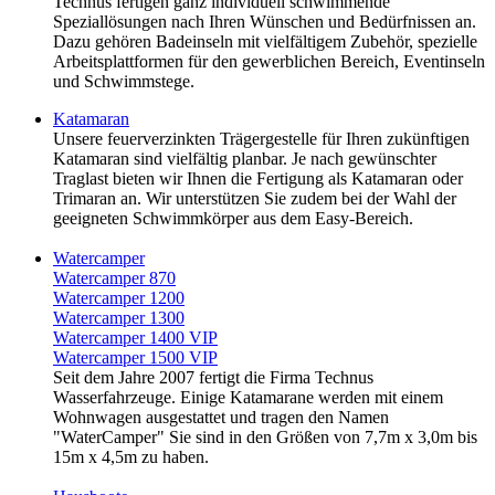
Technus fertigen ganz individuell schwimmende
Speziallösungen nach Ihren Wünschen und Bedürfnissen an.
Dazu gehören Badeinseln mit vielfältigem Zubehör, spezielle
Arbeitsplattformen für den gewerblichen Bereich, Eventinseln
und Schwimmstege.
Katamaran
Unsere feuerverzinkten Trägergestelle für Ihren zukünftigen
Katamaran sind vielfältig planbar. Je nach gewünschter
Traglast bieten wir Ihnen die Fertigung als Katamaran oder
Trimaran an. Wir unterstützen Sie zudem bei der Wahl der
geeigneten Schwimmkörper aus dem Easy-Bereich.
Watercamper
Watercamper 870
Watercamper 1200
Watercamper 1300
Watercamper 1400 VIP
Watercamper 1500 VIP
Seit dem Jahre 2007 fertigt die Firma Technus
Wasserfahrzeuge. Einige Katamarane werden mit einem
Wohnwagen ausgestattet und tragen den Namen
"WaterCamper" Sie sind in den Größen von 7,7m x 3,0m bis
15m x 4,5m zu haben.