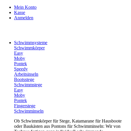
Mein Konto
Kasse
Anmelden
Schwimmsysteme
Schwimmkörper
Easy
Moby
Pontek
Speedy
Arbeitsinseln
Bootsstege
Schwimmstege
Easy
Moby
Pontek
Fingerstege
Schwimminseln
Ob Schwimmkörper für Stege, Katamarane für Hausboote
oder Baukästen aus Pontons für Schwimminseln: Wir von