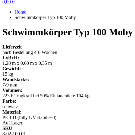
0,00 €
Home
Schwimmkörper Typ 100 Moby
Schwimmkörper Typ 100 Moby
Lieferzeit
nach Bestellung 4-6 Wochen
LxBxH:
1,20 m x 0,60 m x 0,35 m
Gewicht:
15 kg
Wandstärke:
7-9 mm
Volumen:
223 l; Tragkraft bei 50% Eintauchtiefe 104 kg
Farbe:
schwarz
Material:
PE-LD (fully UV stabilised)
Auf Lager
SKU
8-02-100.01