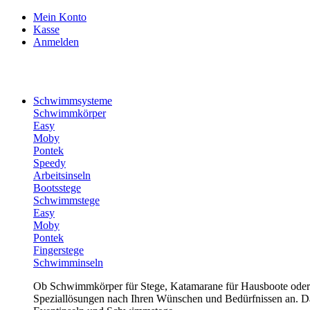
Mein Konto
Kasse
Anmelden
Schwimmsysteme
Schwimmkörper
Easy
Moby
Pontek
Speedy
Arbeitsinseln
Bootsstege
Schwimmstege
Easy
Moby
Pontek
Fingerstege
Schwimminseln
Ob Schwimmkörper für Stege, Katamarane für Hausboote oder 
Speziallösungen nach Ihren Wünschen und Bedürfnissen an. Daz