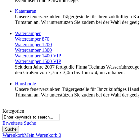
Eventinseln und Schwimmstege.
Katamaran
Unsere feuerverzinkten Trägergestelle für Ihren zukünftigen Ka
Trimaran an. Wir unterstützen Sie zudem bei der Wahl der ge
Watercamper
Watercamper 870
Watercamper 1200
Watercamper 1300
Watercamper 1400 VIP
Watercamper 1500 VIP
Seit dem Jahre 2007 fertigt die Firma Technus Wasserfahrzeu
den Größen von 7,7m x 3,0m bis 15m x 4,5m zu haben.
Hausboote
Unsere feuerverzinkten Trägergestelle für Ihr zukünftiges Hausb
Trimaran an. Wir unterstützen Sie zudem bei der Wahl der 
Kategorien
Erweiterte Suche
Suche
Warenkorb
Mein Warenkorb
0